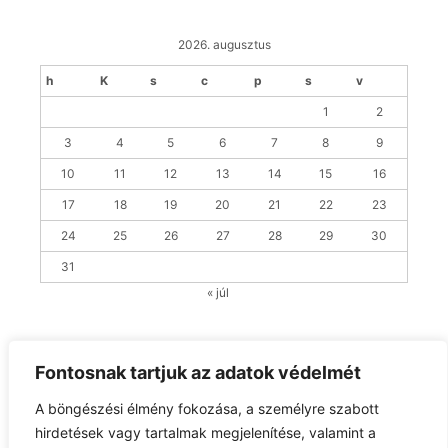
2026. augusztus
h
K
s
c
p
s
v
1
2
3
4
5
6
7
8
9
10
11
12
13
14
15
16
17
18
19
20
21
22
23
24
25
26
27
28
29
30
31
« júl
Fontosnak tartjuk az adatok védelmét
Claessens Group
A böngészési élmény fokozása, a személyre szabott
H-7563 Somogyszob, Nagybaráti-puszta · Telefon:
hirdetések vagy tartalmak megjelenítése, valamint a