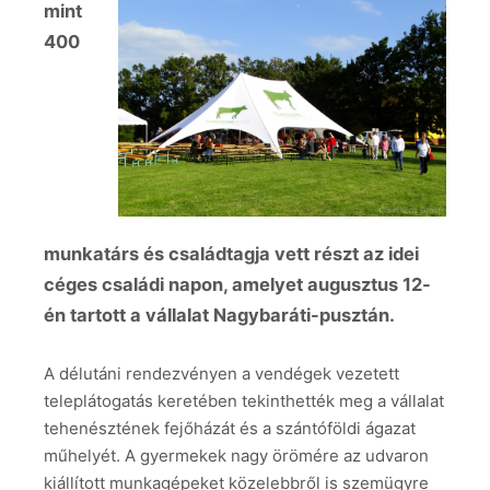
mint
400
munkatárs és családtagja vett részt az idei
céges családi napon, amelyet augusztus 12-
én tartott a vállalat Nagybaráti-pusztán.
A délutáni rendezvényen a vendégek vezetett
teleplátogatás keretében tekinthették meg a vállalat
tehenésztének fejőházát és a szántóföldi ágazat
műhelyét. A gyermekek nagy örömére az udvaron
kiállított munkagépeket közelebbről is szemügyre