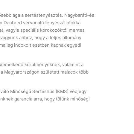
sebb ága a sertéstenyésztés. Nagybaráti-és
en Danbred vérvonalú tenyészállatokkal
), vagyis speciális kórokozóktól mentes
 vagyunk ahhoz, hogy a teljes állomány
mailag indokolt esetben kapnak egyedi
t kiemelkedő körülményeknek, valamint a
a Magyarországon született malacok több
Kiváló Minőségű Sertéshús (KMS) védjegy
inknek garancia arra, hogy tőlünk minőségi