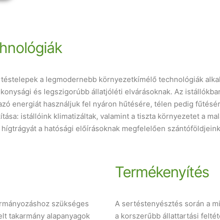
hnológiák
rtéstelepek a legmodernebb környezetkímélő technológiák alkal
nysági és legszigorúbb állatjóléti elvárásoknak. Az istállókba
mazó energiát használjuk fel nyáron hűtésére, télen pedig fűtés
tása: istállóink klimatizáltak, valamint a tiszta környezetet a ma
t hígtrágyát a hatósági előírásoknak megfelelően szántóföldjeink
Termékenyítés
akarmányozáshoz szükséges
A sertéstenyésztés során a m
melt takarmány alapanyagok
a korszerűbb állattartási felté