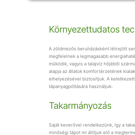
Környezettudatos tec
A zöldmezős beruházásként létrejött se
megfelelnek a legmagasabb energiahatéko
működik, vagyis a talajvíz hőjéből szár
alapja az állatok komfortérzetének kialakí
elhelyezésével biztosítjuk. A keletkezet
tápanyagpótlására használjuk.
Takarmányozás
Saját keverővel rendelkezünk, így a t
minőségi tápot mi állítjuk elő a megter