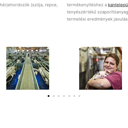
 fehérjehordozók (szója, repce,
termékenyítéshez a
kantelepü
tenyészértékű szaporítóanyago
termelési eredmények javulás