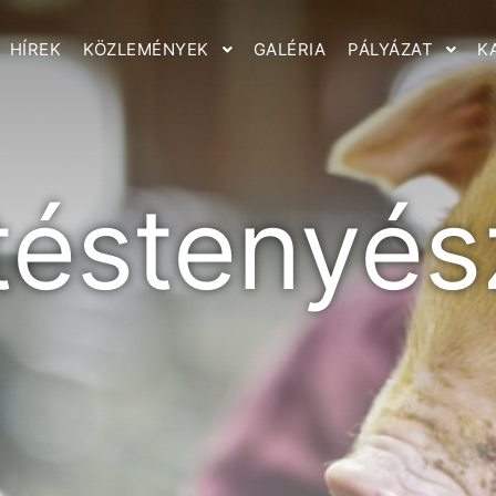
HÍREK
KÖZLEMÉNYEK
GALÉRIA
PÁLYÁZAT
K
téstenyés