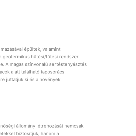
mazásával épültek, valamint
n geotermikus hűtési/fűtési rendszer
ére. A magas színvonalú sertéstenyésztés
lacok alatt található taposórács
re juttatjuk ki és a növények
inőségi állomány létrehozását nemcsak
telekkel biztosítjuk, hanem a