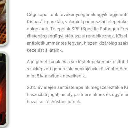
Cégcsoportunk tevékenységének egyik legjelentő
Kisbaráti-pusztán, valamint pádpusztai telepeink
dolgozunk. Telepeink SPF (Specific Pathogen Free
állategészségügyi státusszal rendelkeznek. Közel
antibiotikummentes legyen, hiszen kizárólag szak
kezelést állataink.
A jó genetikának és a sertéstelepeken biztosítot
szakképzett gondozók munkájának köszönhetően 
mint 5%-a nálunk nevelkedik.
2015 év elején sertéstelepeink megszerezték a 
használati jogát, amely partnereinknek és ügyfele
hazai sertéshúshoz jutnak.