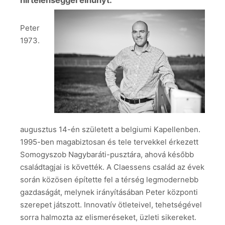
hirtelenséggel elhunyt.
Peter
1973.
augusztus 14-én született a belgiumi Kapellenben.
1995-ben magabiztosan és tele tervekkel érkezett
Somogyszob Nagybaráti-pusztára, ahová később
családtagjai is követték. A Claessens család az évek
során közösen építette fel a térség legmodernebb
gazdaságát, melynek irányításában Peter központi
szerepet játszott. Innovatív ötleteivel, tehetségével
sorra halmozta az elismeréseket, üzleti sikereket.