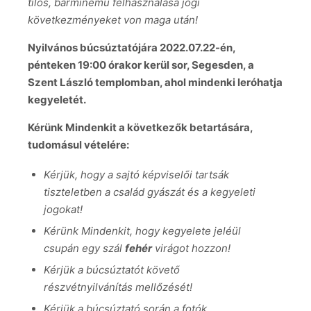
tilos, bárminemű felhasználása jogi
következményeket von maga után!
Nyilvános búcsúztatójára 2022.07.22-én,
pénteken 19:00 órakor kerül sor, Segesden, a
Szent László templomban, ahol mindenki leróhatja
kegyeletét.
Kérünk Mindenkit a következők betartására,
tudomásul vételére:
Kérjük, hogy a sajtó képviselői tartsák
tiszteletben a család gyászát és a kegyeleti
jogokat!
Kérünk Mindenkit, hogy kegyelete jeléül
csupán egy szál
fehér
virágot hozzon!
Kérjük a búcsúztatót követő
részvétnyilvánítás mellőzését!
Kérjük a búcsúztató során a fotók,