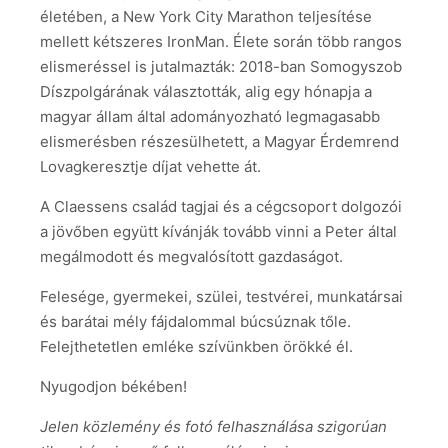
életében, a New York City Marathon teljesítése
mellett kétszeres IronMan. Élete során több rangos
elismeréssel is jutalmazták: 2018-ban Somogyszob
Díszpolgárának választották, alig egy hónapja a
magyar állam által adományozható legmagasabb
elismerésben részesülhetett, a Magyar Érdemrend
Lovagkeresztje díjat vehette át.
A Claessens család tagjai és a cégcsoport dolgozói
a jövőben együtt kívánják tovább vinni a Peter által
megálmodott és megvalósított gazdaságot.
Felesége, gyermekei, szülei, testvérei, munkatársai
és barátai mély fájdalommal búcsúznak tőle.
Felejthetetlen emléke szívünkben örökké él.
Nyugodjon békében!
Jelen közlemény és fotó felhasználása szigorúan