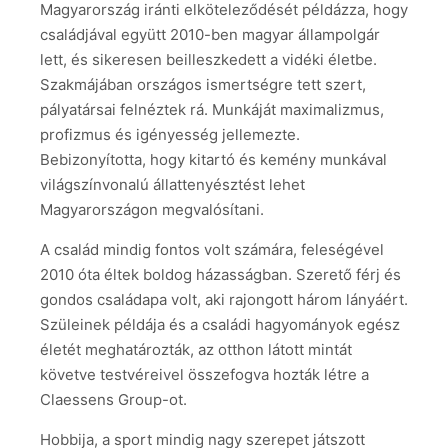
Magyarország iránti elköteleződését példázza, hogy
családjával együtt 2010-ben magyar állampolgár
lett, és sikeresen beilleszkedett a vidéki életbe.
Szakmájában országos ismertségre tett szert,
pályatársai felnéztek rá. Munkáját maximalizmus,
profizmus és igényesség jellemezte.
Bebizonyította, hogy kitartó és kemény munkával
világszínvonalú állattenyésztést lehet
Magyarországon megvalósítani.
A család mindig fontos volt számára, feleségével
2010 óta éltek boldog házasságban. Szerető férj és
gondos családapa volt, aki rajongott három lányáért.
Szüleinek példája és a családi hagyományok egész
életét meghatározták, az otthon látott mintát
követve testvéreivel összefogva hozták létre a
Claessens Group-ot.
Hobbija, a sport mindig nagy szerepet játszott