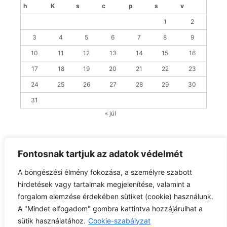
h
K
s
c
p
s
v
1
2
3
4
5
6
7
8
9
10
11
12
13
14
15
16
17
18
19
20
21
22
23
24
25
26
27
28
29
30
31
« júl
Fontosnak tartjuk az adatok védelmét
Claessens Group
A böngészési élmény fokozása, a személyre szabott
H-7563 Somogyszob, Nagybaráti-puszta · Telefon:
hirdetések vagy tartalmak megjelenítése, valamint a
+36 82/553 600
· E-mail:
office@cla.hu
forgalom elemzése érdekében sütiket (cookie) használunk.
A "Mindet elfogadom" gombra kattintva hozzájárulhat a
Minden jog fenntartva. All rights reserved.
sütik használatához.
Cookie-szabályzat
Copyright © 2024. ·
Jogi nyilatkozat
·
GDPR
·
Etikai