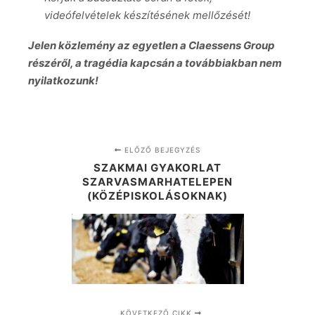
videófelvételek készítésének mellőzését!
Jelen közlemény az egyetlen a Claessens Group
részéről, a tragédia kapcsán a továbbiakban nem
nyilatkozunk!
ELŐZŐ BEJEGYZÉS
SZAKMAI GYAKORLAT
SZARVASMARHATELEPEN
(KÖZÉPISKOLÁSOKNAK)
KÖVETKEZŐ CIKK